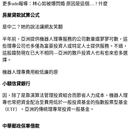
更多udn報導：林心如被爆閃婚 原因是這個… ? 什麼
房屋貸款試算公式
是中二？她的說法讓網友笑翻
半年前，亞洲提供機器人理專服務的公司數量還寥寥可數，這
些理專公司也多僅為富豪投資人或特定人士提供服務。不過，
這股趨勢現在已大不相同—亞洲的散戶投資人也有愈來愈多選
擇。
機器人理專費用較低廉的原
小額信貸銀行
因，除了是靠演算法管理投資組合而節省人力成本，機器人理
專也常把資金配治至費用低於一般投資基金的指數股票型基金
（ETF）。亞洲的傳統理專常投資一般基金。
中華郵政保單借款