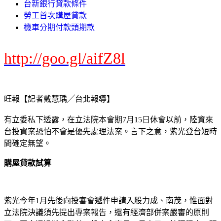
台新銀行貸款條件
勞工首次購屋貸款
機車分期付款頭期款
http://goo.gl/aifZ8l
旺報【記者戴慧瑀╱台北報導】
有立委私下透露，在立法院本會期7月15日休會以前，陸資來
台投資案恐怕不會是優先處理法案。言下之意，紫光登台短時
間確定無望。
購屋貸款試算
紫光今年1月先後向投審會遞件申請入股力成、南茂，惟面對
立法院決議須先提出專案報告，還有經濟部併案嚴審的原則