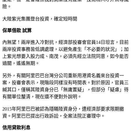
險。
大陸紫光集團登台投資，確定短時間
保單借款 試算
內無望！兩岸進入冷對抗，經濟部投審會官員14日坦言，目前
兩岸投資事務皆低調處理，以避免產生「不必要的狀況」；加
上紫光想要入股力成、南茂，必須先經立法院同意，如今能否
過關，遙遙無期。
另外，有關阿里巴巴台灣分公司重新用港資名義來台投資一
案，投審會表示，現階段同樣沒有時間表。對於原因，官員三
緘其口，僅稱其陸資身分已「無庸置疑」，但部分「疑慮」待
有關單位釐清，現在還不便對外說明。
2015年阿里巴巴被認為隱瞞陸資身分，遭經濟部要求限期撤
資。阿里巴巴提出行政訴訟，全案法院正審理中。
信用貸款利息