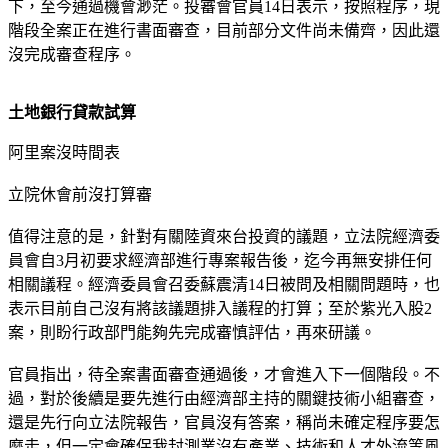
下，至今通過機會渺茫。投審會官員14日表示，按照程序，現
階段全案正在進行書面審查，目前部分文件尚未備齊，因此還
沒完成審查程序。
土地銀行貸款試算
阿里案沒時間表
立院休會前沒打算審
值得注意的是，針對有關陸資來台投資的議題，立法院經濟委
員會自3月初要求經濟部進行專案報告後，迄今再無安排任何
相關議程。經濟委員會召委蘇震清14日被問及相關問題時，也
表示目前自己沒有將該議題排入議程的打算；至於紫光入股2
案，則盼行政部門能夠先完成審慎評估，再來研議。
官員指出，待全案書面審查通過後，才會進入下一個階段。不
過，對於後續是要先進行由經濟部主持的關鍵技術小組審查，
還是先行向立法院報告，官員沒有答案，稱尚未確定程序要怎
麼走，但一定會確保我封測業沒有產業、技術和人才外流等風