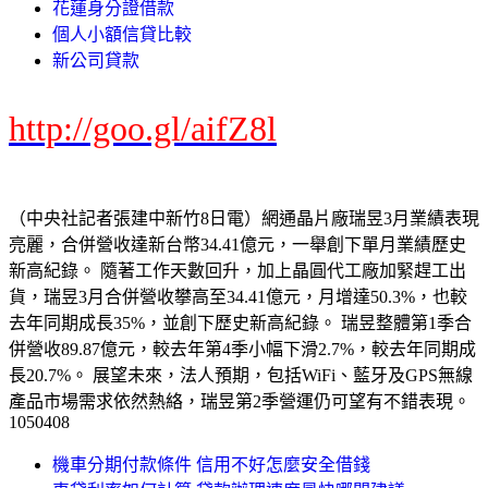
花蓮身分證借款
個人小額信貸比較
新公司貸款
http://goo.gl/aifZ8l
（中央社記者張建中新竹8日電）網通晶片廠瑞昱3月業績表現
亮麗，合併營收達新台幣34.41億元，一舉創下單月業績歷史
新高紀錄。 隨著工作天數回升，加上晶圓代工廠加緊趕工出
貨，瑞昱3月合併營收攀高至34.41億元，月增達50.3%，也較
去年同期成長35%，並創下歷史新高紀錄。 瑞昱整體第1季合
併營收89.87億元，較去年第4季小幅下滑2.7%，較去年同期成
長20.7%。 展望未來，法人預期，包括WiFi、藍牙及GPS無線
產品市場需求依然熱絡，瑞昱第2季營運仍可望有不錯表現。
1050408
機車分期付款條件 信用不好怎麼安全借錢