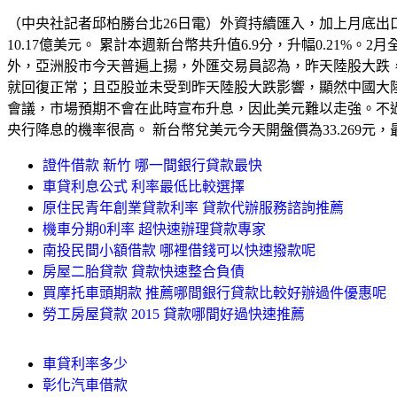
（中央社記者邱柏勝台北26日電）外資持續匯入，加上月底出口
10.17億美元。 累計本週新台幣共升值6.9分，升幅0.21%
外，亞洲股市今天普遍上揚，外匯交易員認為，昨天陸股大跌
就回復正常；且亞股並未受到昨天陸股大跌影響，顯然中國大陸
會議，市場預期不會在此時宣布升息，因此美元難以走強。不
央行降息的機率很高。 新台幣兌美元今天開盤價為33.269元，最高33.
證件借款 新竹 哪一間銀行貸款最快
車貸利息公式 利率最低比較選擇
原住民青年創業貸款利率 貸款代辦服務諮詢推薦
機車分期0利率 超快速辦理貸款專家
南投民間小額借款 哪裡借錢可以快速撥款呢
房屋二胎貸款 貸款快速整合負債
買摩托車頭期款 推薦哪間銀行貸款比較好辦過件優惠呢
勞工房屋貸款 2015 貸款哪間好過快速推薦
車貸利率多少
彰化汽車借款