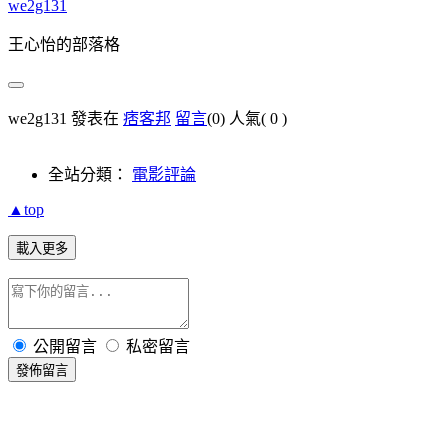
we2g131
王心怡的部落格
we2g131 發表在
痞客邦
留言
(0)
人氣(
0
)
全站分類：
電影評論
▲top
載入更多
公開留言
私密留言
發佈留言