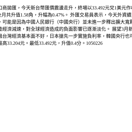
商拋匯，今天新台幣匯價震盪走升，終場以33.492元兌1美元作
。2月全月共升值1.58角，升幅為0.47%。 外匯交易員表示，今
，可能是因為中國人民銀行（中國央行）並未進一步釋出擴大寬
經濟減速，對全球經濟造成的負面影響已逐漸淡化。 展望3月新
過台灣經濟基本面不好，日本搶先一步實施負利率，韓國央行也
204元。最低33.492元，升值0.4分。1050226