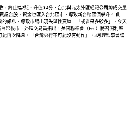
收，終止連2貶、升值0.4分，台北與元太外匯經紀公司總成交量
天外資續買超台股，資金也匯入台北匯市，導致新台幣匯價攀升。 此
鬆的訊息，導致市場出現失望性賣壓，「或者是多殺多」，今天
台幣後市，外匯交易員指出，美國聯準會（Fed）將召開利率
可能再次降息，「台灣央行不可能沒有動作」，3月理監事會議