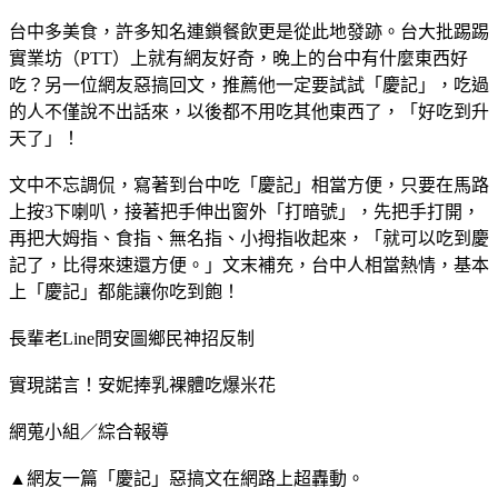
台中多美食，許多知名連鎖餐飲更是從此地發跡。台大批踢踢
實業坊（PTT）上就有網友好奇，晚上的台中有什麼東西好
吃？另一位網友惡搞回文，推薦他一定要試試「慶記」，吃過
的人不僅說不出話來，以後都不用吃其他東西了，「好吃到升
天了」！
文中不忘調侃，寫著到台中吃「慶記」相當方便，只要在馬路
上按3下喇叭，接著把手伸出窗外「打暗號」，先把手打開，
再把大姆指、食指、無名指、小拇指收起來，「就可以吃到慶
記了，比得來速還方便。」文末補充，台中人相當熱情，基本
上「慶記」都能讓你吃到飽！
長輩老Line問安圖鄉民神招反制
實現諾言！安妮捧乳裸體吃爆米花
網蒐小組／綜合報導
▲網友一篇「慶記」惡搞文在網路上超轟動。