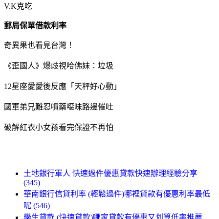
V.K克吃
郵局保單借款利率
奇異果也看見台灣！
《歪國人》爆歧視哈佛妹：垃圾
12星座愛愛後反應「天秤好心動」
國軍弟兄難忍噴藥噁味路邊催吐
破解紅衣小女孩看完保證不再怕
土地銀行軍人 快速過件優惠貸款快速辦理經驗分享
(345)
華南銀行信貸利率 (輕鬆過件)哪裡貸款有優惠利率最低
呢 (546)
學生貸款 (快速貸款)哪家貸款有優惠又划算低率推薦