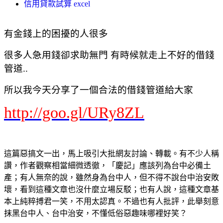
信用貸款試算 excel
有金錢上的困擾的人很多
很多人急用錢卻求助無門 有時候就走上不好的借錢
管道..
所以我今天分享了一個合法的借錢管道給大家
http://goo.gl/URy8ZL
這篇惡搞文一出，馬上吸引大批網友討論、轉載。有不少人稱
讚，作者觀察相當細微透徹，「慶記」應該列為台中必備土
產；有人無奈的說，雖然身為台中人，但不得不說台中治安敗
壞，看到這種文章也沒什麼立場反駁；也有人說，這種文章基
本上純粹搏君一笑，不用太認真。不過也有人批評，此舉刻意
抹黑台中人、台中治安，不懂低俗惡趣味哪裡好笑？