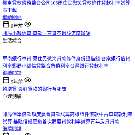
機車貸款
債務整合公司
105原住民微笑貸款條件
貸款利率試算
表下載
繼續閱讀
9年前
郵局小額信貸 貸款一直貸不過該怎麼辦呢
生活綜合
華南銀行車貸
原住民微笑貸款條件
身份證借錢
各家銀行信貸
利率
郵局小額信貸
整合負債利率
台灣銀行貸款利率
繼續閱讀
9年前
轉增貸 最好貸款的銀行有哪間
心理測驗
郵局保單借款額度
農會貸款試算
高雄證件借款
中古車貸款利率
試算
基隆借錢管道
首次購屋貸款利率試算
青年房貸貸款
繼續閱讀