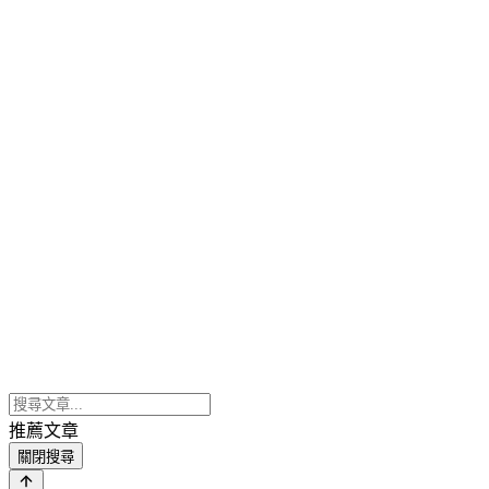
推薦文章
關閉搜尋