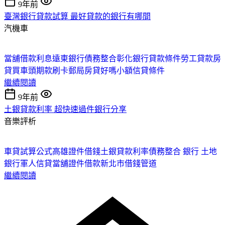
9年前
臺灣銀行貸款試算 最好貸款的銀行有哪間
汽機車
當舖借款利息
遠東銀行債務整合
彰化銀行貸款條件
勞工貸款房
貸
買車頭期款刷卡
郵局房貸好嗎
小額信貸條件
繼續閱讀
9年前
土銀貸款利率 超快速過件銀行分享
音樂評析
車貸試算公式
高雄證件借錢
土銀貸款利率
債務整合 銀行
土地
銀行軍人信貸
當舖證件借款
新北市借錢管道
繼續閱讀